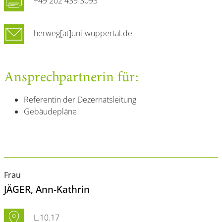
+49 202 439 3093
herweg[at]uni-wuppertal.de
Ansprechpartnerin für:
Referentin der Dezernatsleitung
Gebäudepläne
Frau
JÄGER
, Ann-Kathrin
L.10.17