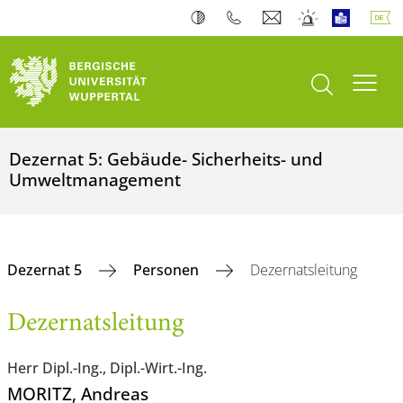
Suche öffnen
Navi
Dezernat 5: Gebäude- Sicherheits- und
Umweltmanagement
Dezernat 5
Personen
Dezernatsleitung
Dezernatsleitung
Herr Dipl.-Ing., Dipl.-Wirt.-Ing.
MORITZ
, Andreas