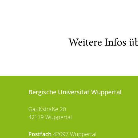
Weitere Infos ü
Bergische Universität Wuppertal
Gaußstraße 20
42119 Wuppertal
Postfach
42097 Wuppertal