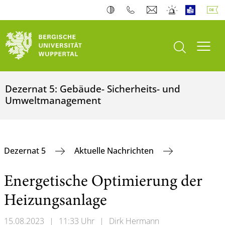
Suche öffnen
Navi
Dezernat 5: Gebäude- Sicherheits- und
Umweltmanagement
Dezernat 5
Aktuelle Nachrichten
Energetische Optimierung der
Heizungsanlage
15.08.2023
|
11:33 Uhr
|
Dirk Hermann