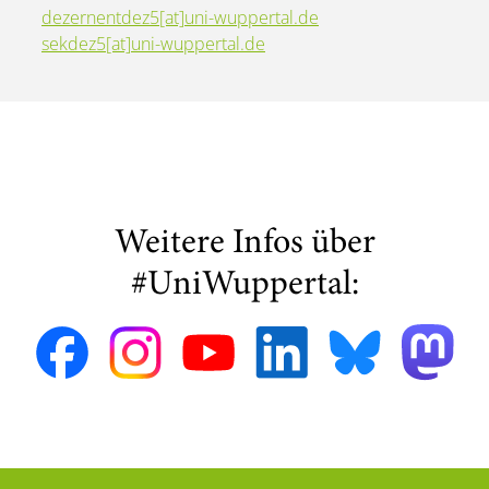
dezernentdez5[at]uni-wuppertal.de
sekdez5[at]uni-wuppertal.de
Weitere Infos über
#UniWuppertal: