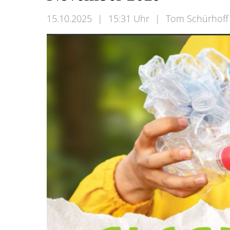
15.10.2025
|
15:31 Uhr
|
Tom Schürhoff