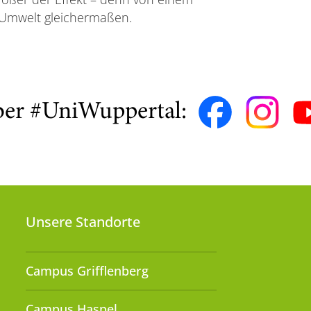
Umwelt gleichermaßen.
ber #UniWuppertal:
Unsere Standorte
Campus Grifflenberg
Campus Haspel