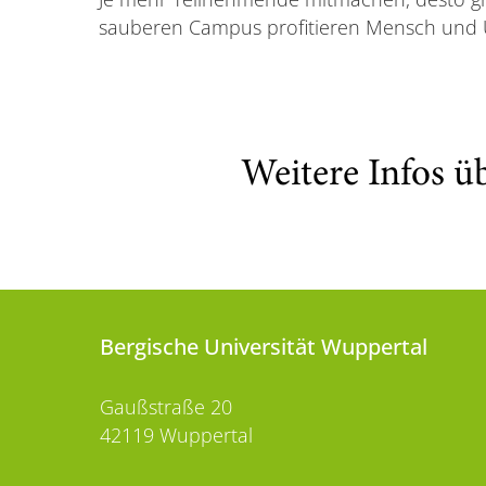
sauberen Campus profitieren Mensch und 
Weitere Infos ü
Bergische Universität Wuppertal
Gaußstraße 20
42119 Wuppertal