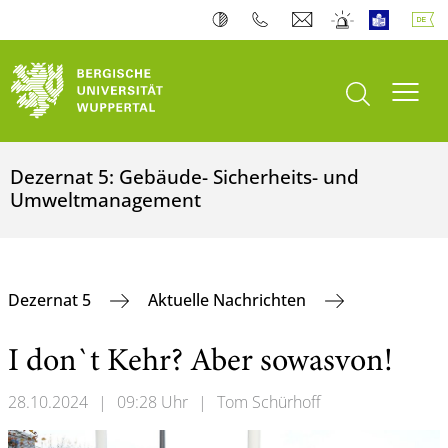
Suche öffnen
Navi
Dezernat 5: Gebäude- Sicherheits- und
Umweltmanagement
Dezernat 5
Aktuelle Nachrichten
I don`t Kehr? Aber sowasvon!
28.10.2024
|
09:28 Uhr
|
Tom Schürhoff