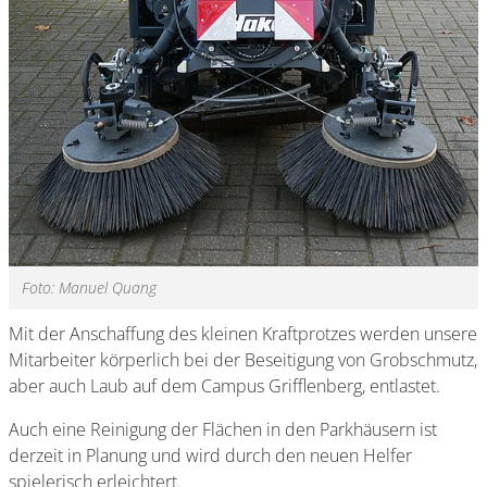
Foto: Manuel Quang
Mit der Anschaffung des kleinen Kraftprotzes werden unsere
Mitarbeiter körperlich bei der Beseitigung von Grobschmutz,
aber auch Laub auf dem Campus Grifflenberg, entlastet.
Auch eine Reinigung der Flächen in den Parkhäusern ist
derzeit in Planung und wird durch den neuen Helfer
spielerisch erleichtert.