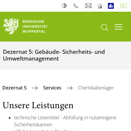
Suche öffnen
Navi
Dezernat 5: Gebäude- Sicherheits- und
Umweltmanagement
Dezernat 5
Services
Chemikalienlager
Unsere Leistungen
technische Lösemittel - Abfüllung in nutzereigene
Sicherheitskannen