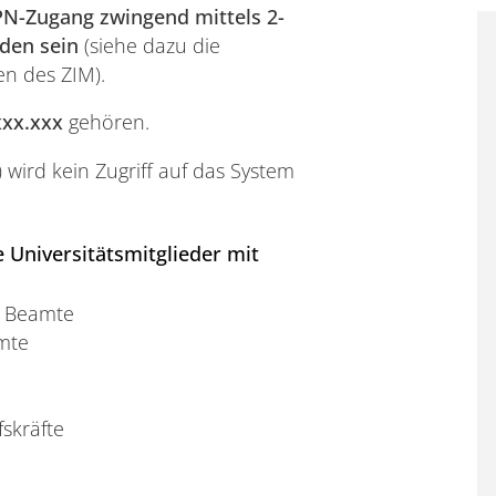
N-Zugang zwingend mittels 2-
rden sein
(siehe dazu die
n des ZIM).
xxx.xxx
gehören.
ird kein Zugriff auf das System
 Universitätsmitglieder mit
d Beamte
amte
fskräfte