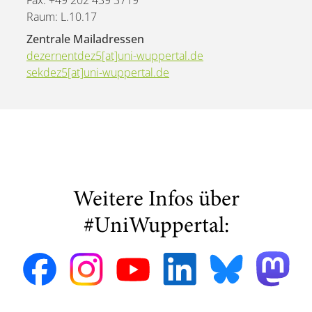
Fax: +49 202 439 3719
Raum: L.10.17
Zentrale Mailadressen
dezernentdez5[at]uni-wuppertal.de
sekdez5[at]uni-wuppertal.de
Weitere Infos über
#UniWuppertal: