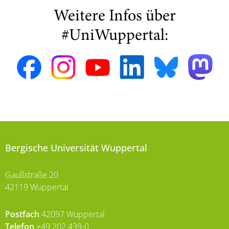
Weitere Infos über
#UniWuppertal:
Bergische Universität Wuppertal
Gaußstraße 20
42119 Wuppertal
Postfach
42097 Wuppertal
Telefon
+49 202 439-0