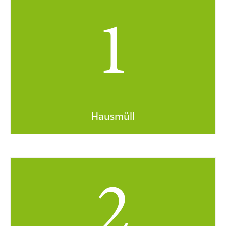
1
Hausmüll
2