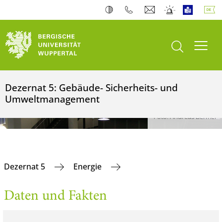
Suche öffnen
Navi
Dezernat 5: Gebäude- Sicherheits- und
Umweltmanagement
Foto: Andreas Bermel
Dezernat 5
Energie
Daten und Fakten